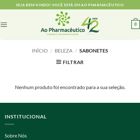
Skip
SEJA BEM-VINDO! VOCÊ ESTÁ EM AO PHARMACÊUTICO
to
content
0
INÍCIO
/
BELEZA
/
SABONETES
FILTRAR
Nenhum produto foi encontrado para a sua seleção.
INSTITUCIONAL
Sobre Nós