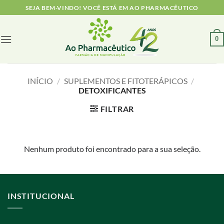
Skip
SEJA BEM-VINDO! VOCÊ ESTÁ EM AO PHARMACÊUTICO
to
content
0
INÍCIO
/
SUPLEMENTOS E FITOTERÁPICOS
/
DETOXIFICANTES
FILTRAR
Nenhum produto foi encontrado para a sua seleção.
INSTITUCIONAL