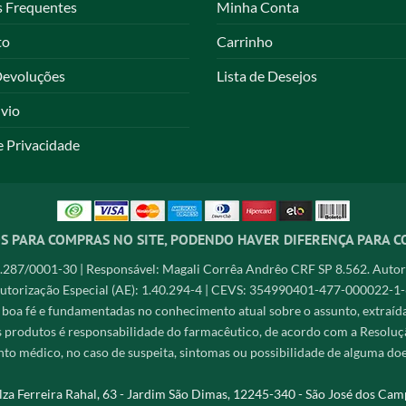
s Frequentes
Minha Conta
to
Carrinho
Devoluções
Lista de Desejos
nvio
e Privacidade
S PARA COMPRAS NO SITE, PODENDO HAVER DIFERENÇA PARA C
287/0001-30 | Responsável: Magali Corrêa Andrêo CRF SP 8.562. Autori
utorização Especial (AE): 1.40.294-4 | CEVS: 354990401-477-000022-1-
 boa fé e fundamentadas no conhecimento atual sobre o assunto, extraídas 
s produtos é responsabilidade do farmacêutico, de acordo com a Resoluçã
to médico, no caso de suspeita, sintomas ou possibilidade de alguma do
lza Ferreira Rahal, 63 - Jardim São Dimas, 12245-340 - São José dos Camp