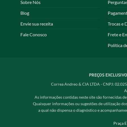
Sobre Nós
Pergunta
Blog
Pagamen
Envie sua receita
Trocas e 
Fale Conosco
Frete e E
Política d
PREÇOS EXCLUSIVO
Correa Andreo & CIA LTDA - CNPJ: 02.025.
A
As informações contidas neste site são fornecidas de
Quaisquer informações ou sugestões de utilização do
a qual não dispensa o diagnóstico e acompanhamen
Praça E