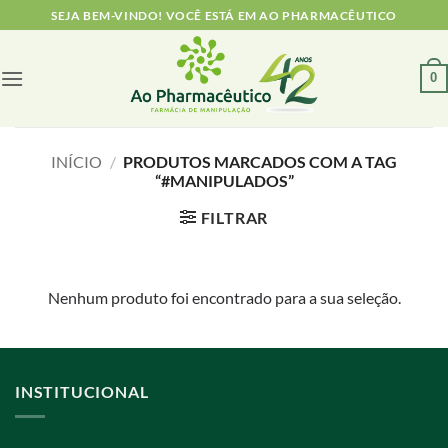
Skip
SEJA BEM-VINDO! VOCÊ ESTÁ EM AO PHARMACÊUTICO
to
content
0
INÍCIO
/
PRODUTOS MARCADOS COM A TAG
“#MANIPULADOS”
FILTRAR
Nenhum produto foi encontrado para a sua seleção.
INSTITUCIONAL