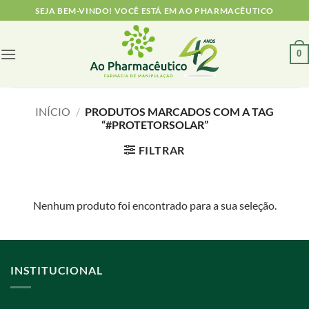
Skip
SEJA BEM-VINDO! VOCÊ ESTÁ EM AO PHARMACÊUTICO
to
content
0
INÍCIO
/
PRODUTOS MARCADOS COM A TAG
“#PROTETORSOLAR”
FILTRAR
Nenhum produto foi encontrado para a sua seleção.
INSTITUCIONAL