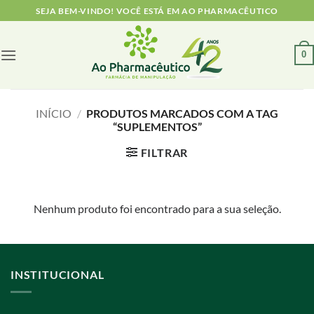
Skip
SEJA BEM-VINDO! VOCÊ ESTÁ EM AO PHARMACÊUTICO
to
content
0
INÍCIO
/
PRODUTOS MARCADOS COM A TAG
“SUPLEMENTOS”
FILTRAR
Nenhum produto foi encontrado para a sua seleção.
INSTITUCIONAL