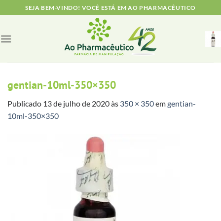
Skip
SEJA BEM-VINDO! VOCÊ ESTÁ EM AO PHARMACÊUTICO
to
content
gentian-10ml-350×350
Publicado
13 de julho de 2020
às
350 × 350
em
gentian-
10ml-350×350