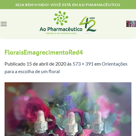
Skip
SEJA BEM-VINDO! VOCÊ ESTÁ EM AO PHARMACÊUTICO
to
content
FloraisEmagrecimentoRed4
Publicado
15 de abril de 2020
às
573 × 391
em
Orientações
para a escolha de um floral