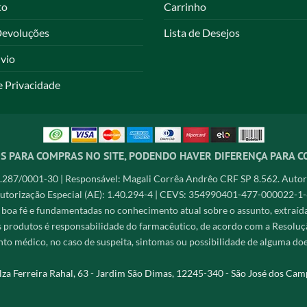
to
Carrinho
Devoluções
Lista de Desejos
nvio
e Privacidade
S PARA COMPRAS NO SITE, PODENDO HAVER DIFERENÇA PARA C
287/0001-30 | Responsável: Magali Corrêa Andrêo CRF SP 8.562. Autori
utorização Especial (AE): 1.40.294-4 | CEVS: 354990401-477-000022-1-
 boa fé e fundamentadas no conhecimento atual sobre o assunto, extraídas 
s produtos é responsabilidade do farmacêutico, de acordo com a Resoluçã
to médico, no caso de suspeita, sintomas ou possibilidade de alguma do
lza Ferreira Rahal, 63 - Jardim São Dimas, 12245-340 - São José dos Camp