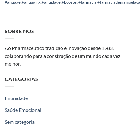
#antiage
,
#antiaging
,
#antiidade
,
#booster
,
#farmacia
,
#farmaciademanipulac
SOBRE NÓS
Ao Pharmacêutico tradição e inovação desde 1983,
colaborando para a construção de um mundo cada vez
melhor.
CATEGORIAS
Imunidade
Saúde Emocional
Sem categoria