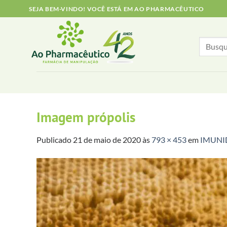
Skip
SEJA BEM-VINDO! VOCÊ ESTÁ EM AO PHARMACÊUTICO
to
content
Search
for:
Imagem própolis
Publicado
21 de maio de 2020
às
793 × 453
em
IMUNI