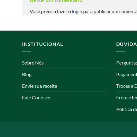
Você precisa fazer o
login
para publicar um comentá
INSTITUCIONAL
DÚVIDA
Sobre Nós
Pergunta
Blog
Pagamen
Envie sua receita
Trocas e 
Fale Conosco
Frete e E
Política d