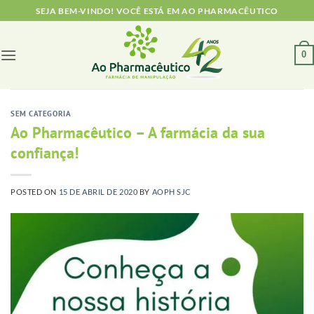
Skip
SEJA BEM-VINDO! VOCÊ ESTÁ EM AO PHARMACÊUTICO
to
content
0
SEM CATEGORIA
Ao Pharmacêutico – A farmácia da sua
confiança!
POSTED ON
15 DE ABRIL DE 2020
BY
AOPH SJC