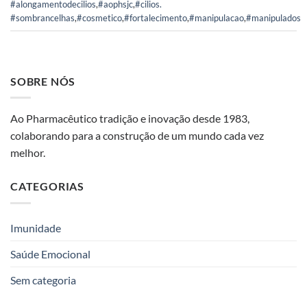
#alongamentodecilios
,
#aophsjc
,
#cilios.
#sombrancelhas
,
#cosmetico
,
#fortalecimento
,
#manipulacao
,
#manipulados
SOBRE NÓS
Ao Pharmacêutico tradição e inovação desde 1983,
colaborando para a construção de um mundo cada vez
melhor.
CATEGORIAS
Imunidade
Saúde Emocional
Sem categoria