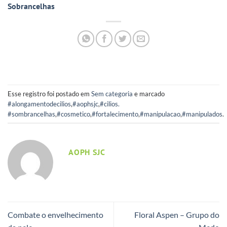
Sobrancelhas
Esse registro foi postado em
Sem categoria
e marcado
#alongamentodecilios
,
#aophsjc
,
#cilios.
#sombrancelhas
,
#cosmetico
,
#fortalecimento
,
#manipulacao
,
#manipulados
.
AOPH SJC
Combate o envelhecimento
Floral Aspen – Grupo do