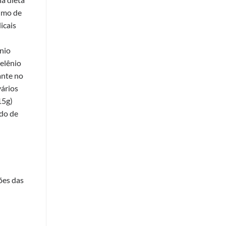
ximo de
icais
ênio
selênio
ante no
vários
15g)
ado de
ões das