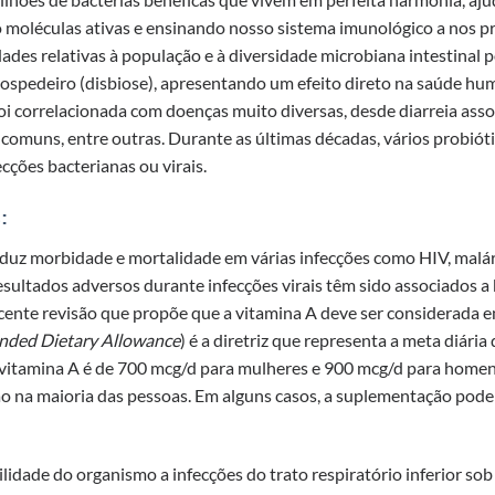
o moléculas ativas e ensinando nosso sistema imunológico a nos p
ades relativas à população e à diversidade microbiana intestinal
hospedeiro (disbiose), apresentando um efeito direto na saúde hu
foi correlacionada com doenças muito diversas, desde diarreia asso
s comuns, entre outras. Durante as últimas décadas, vários probiót
cções bacterianas ou virais.
:
duz morbidade e mortalidade em várias infecções como HIV, malár
sultados adversos durante infecções virais têm sido associados a
ecente revisão que propõe que a vitamina A deve ser considerada 
ded Dietary Allowance
) é a diretriz que representa a meta diária
a vitamina A é de 700 mcg/d para mulheres e 900 mcg/d para homens
o na maioria das pessoas. Em alguns casos, a suplementação pode
ilidade do organismo a infecções do trato respiratório inferior sob