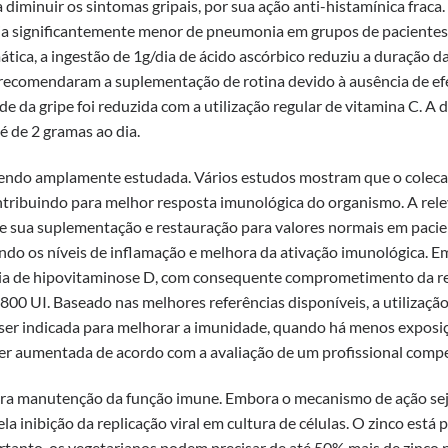
 diminuir os sintomas gripais, por sua ação anti-histamínica fraca
ia significantemente menor de pneumonia em grupos de pacientes
ica, a ingestão de 1g/dia de ácido ascórbico reduziu a duração da
 recomendaram a suplementação de rotina devido à ausência de ef
ade da gripe foi reduzida com a utilização regular de vitamina C. A 
 de 2 gramas ao dia.
endo amplamente estudada. Vários estudos mostram que o colecal
ntribuindo para melhor resposta imunológica do organismo. A rel
ue sua suplementação e restauração para valores normais em paci
indo os níveis de inflamação e melhora da ativação imunológica. E
ncia de hipovitaminose D, com consequente comprometimento da r
00 UI. Baseado nas melhores referências disponíveis, a utilizaçã
 ser indicada para melhorar a imunidade, quando há menos exposiç
r aumentada de acordo com a avaliação de um profissional comp
ara manutenção da função imune. Embora o mecanismo de ação se
ela inibição da replicação viral em cultura de células. O zinco está 
rtanto, os vegetarianos podem precisar de até 50% mais de zinco 