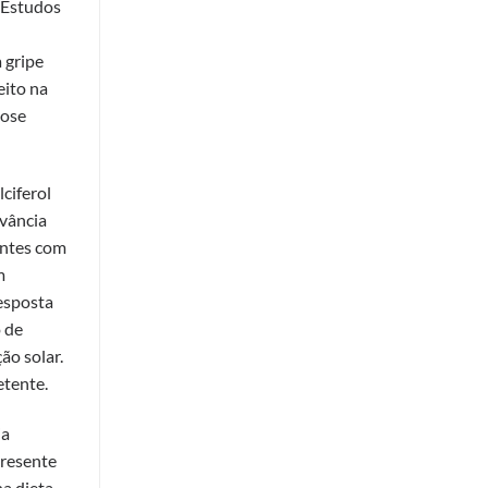
. Estudos
 gripe
eito na
dose
ciferol
evância
entes com
m
esposta
o de
ão solar.
etente.
ja
presente
na dieta