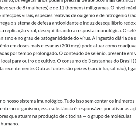
 deve ser de 8 (mulheres) e de 11 (homens) miligramas. O nível má
infecções virais, espécies reativas de oxigênio e de nitrogênio (rad
rega o sistema de defesa antioxidante e induz desequilíbrio redox
a a replicação viral, desequilibrando a resposta imunológica. O sel
ismo e no grau de patogenicidade do vírus. A ingestão diária de 
ênio em doses mais elevadas (200 mcg) pode atuar como coadjuv
zadas por tempo prolongado. O conteúdo de selênio, presente em 
 local para outro de cultivo. O consumo de 3 castanhas do Brasil (
a recentemente. Outras fontes são peixes (sardinha, salmão), fíg
ar o nosso sistema imunológico. Tudo isso sem contar os inúmeros
ente no organismo, essa substância é responsável por ativar as aç
tores que atuam na produção de citocina — o grupo de moléculas
po humano.