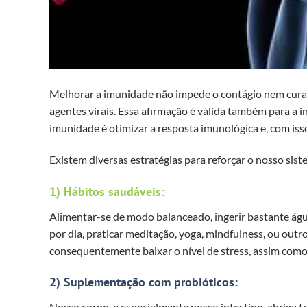
Melhorar a imunidade não impede o contágio nem cura 
agentes virais. Essa afirmação é válida também para a
imunidade é otimizar a resposta imunológica e, com iss
Existem diversas estratégias para reforçar o nosso sis
1) Hábitos saudáveis:
Alimentar-se de modo balanceado, ingerir bastante águ
por dia, praticar meditação, yoga, mindfulness, ou outr
consequentemente baixar o nível de stress, assim como
2) Suplementação com probióticos:
Nosso corpo, e especialmente nosso intestino, abriga t