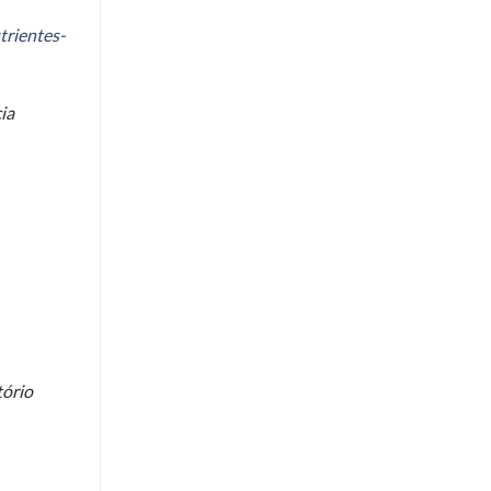
trientes-
ia
tório