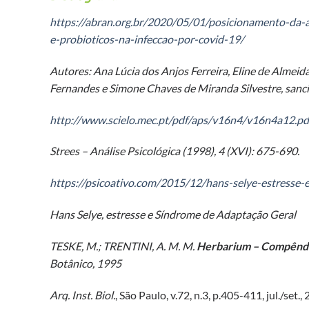
https://abran.org.br/2020/05/01/posicionamento-da-a
e-probioticos-na-infeccao-por-covid-19/
Autores: Ana Lúcia dos Anjos Ferreira, Eline de Almei
Fernandes e Simone Chaves de Miranda Silvestre, sanci
http://www.scielo.mec.pt/pdf/aps/v16n4/v16n4a12.pd
Strees – Análise Psicológica (1998), 4 (XVI): 675-690.
https://psicoativo.com/2015/12/hans-selye-estresse-
Hans Selye, estresse e Síndrome de Adaptação Geral
TESKE, M.; TRENTINI, A. M. M.
Herbarium – Compêndio
Botânico, 1995
Arq. Inst. Biol.
, São Paulo, v.72, n.3, p.405-411, jul./set.,