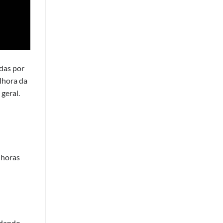
das por
lhora da
geral.
 horas
udando-