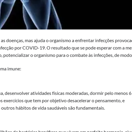
as doenças, mas ajuda o organismo a enfrentar infecções provoca
 infecção por COVID-19. O resultado que se pode esperar com a me
o, potencializar o organismo para o combate às infecções, de modo 
tema imune:
a, desenvolver atividades físicas moderadas, dormir pelo menos 6
os exercícios que tem por objetivo desacelerar o pensamento, e
 outros hábitos de vida saudáveis são fundamentais.
rilhões de bactérias benéficas que vivem em perfeita harmonia, aj