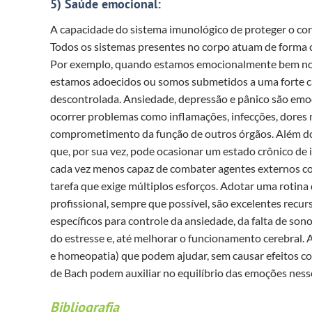
5) Saúde emocional:
A capacidade do sistema imunológico de proteger o c
Todos os sistemas presentes no corpo atuam de forma c
Por exemplo, quando estamos emocionalmente bem noss
estamos adoecidos ou somos submetidos a uma forte c
descontrolada. Ansiedade, depressão e pânico são emo
ocorrer problemas como inflamações, infecções, dores 
comprometimento da função de outros órgãos. Além do ma
que, por sua vez, pode ocasionar um estado crônico de
cada vez menos capaz de combater agentes externos com
tarefa que exige múltiplos esforços. Adotar uma rotina
profissional, sempre que possível, são excelentes recu
específicos para controle da ansiedade, da falta de sono
do estresse e, até melhorar o funcionamento cerebral.
e homeopatia) que podem ajudar, sem causar efeitos col
de Bach podem auxiliar no equilíbrio das emoções ness
Bibliografia