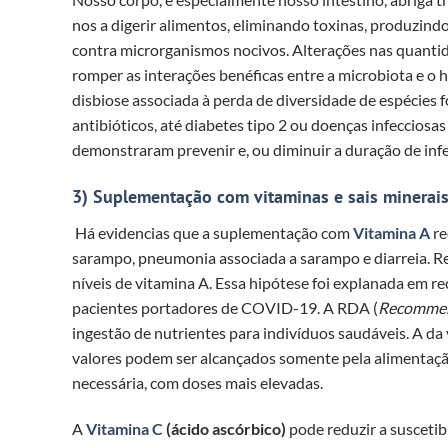
nos a digerir alimentos, eliminando toxinas, produzind
contra microrganismos nocivos. Alterações nas quantid
romper as interações benéficas entre a microbiota e o 
disbiose associada à perda de diversidade de espécies 
antibióticos, até diabetes tipo 2 ou doenças infecciosa
demonstraram prevenir e, ou diminuir a duração de infe
3) Suplementação com vitaminas e sais minerais
H
á evidencias que a suplementação com
Vitamina A
re
sarampo, pneumonia associada a sarampo e diarreia. Re
níveis de vitamina A. Essa hipótese foi explanada em r
pacientes portadores de COVID-19. A RDA (
Recommen
ingestão de nutrientes para indivíduos saudáveis. A d
valores podem ser alcançados somente pela alimentaçã
necessária, com doses mais elevadas.
A
Vitamina C
(ácido ascórbico)
pode reduzir a suscetib