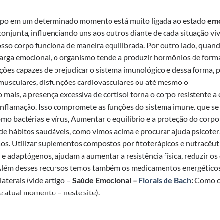
orpo em um determinado momento está muito ligada ao estado
emo
onjunta, influenciando uns aos outros diante de cada situação vi
o corpo funciona de maneira equilibrada. Por outro lado, quan
arga emocional, o organismo tende a produzir hormônios de form
ções capazes de prejudicar o sistema imunológico e dessa forma,
musculares, disfunções cardiovasculares ou até mesmo o
is, a presença excessiva de cortisol torna o corpo resistente a e
 inflamação. Isso compromete as funções do sistema imune, que se
o bactérias e vírus, Aumentar o equilíbrio e a proteção do corpo
 de hábitos saudáveis, como vimos acima e procurar ajuda psicoter
rsos. Utilizar suplementos compostos por fitoterápicos e nutracêut
 e adaptógenos, ajudam a aumentar a resistência física, reduzir os 
 Além desses recursos temos também os medicamentos energéticos 
aterais (vide artigo –
Saúde Emocional –
Florais de Bach
:
Como os
e atual momento – neste site).