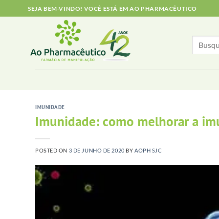
Skip
SEJA BEM-VINDO! VOCÊ ESTÁ EM AO PHARMACÊUTICO
to
content
Search
for:
IMUNIDADE
Imunidade: como melhorar a im
POSTED ON
3 DE JUNHO DE 2020
BY
AOPH SJC