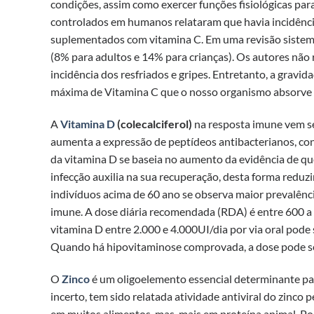
condições, assim como exercer funções fisiológicas para
controlados em humanos relataram que havia incidênc
suplementados com vitamina C. Em uma revisão sistemát
(8% para adultos e 14% para crianças). Os autores não
incidência dos resfriados e gripes. Entretanto, a gravid
máxima de Vitamina C que o nosso organismo absorve é
A
Vitamina D
(colecalciferol)
na resposta imune vem s
aumenta a expressão de peptídeos antibacterianos, co
da vitamina D se baseia no aumento da evidência de q
infecção auxilia na sua recuperação, desta forma reduz
indivíduos acima de 60 ano se observa maior prevalê
imune. A dose diária recomendada (RDA) é entre 600 a 8
vitamina D entre 2.000 e 4.000UI/dia por via oral pode
Quando há hipovitaminose comprovada, a dose pode se
O
Zinco
é um oligoelemento essencial determinante p
incerto, tem sido relatada atividade antiviral do zinco p
em muitos alimentos, mas, mais em proteína animal. Po