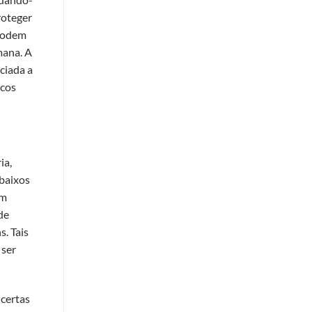
roteger
 podem
mana. A
ciada a
icos
ia,
 baixos
em
 de
. Tais
 ser
 certas