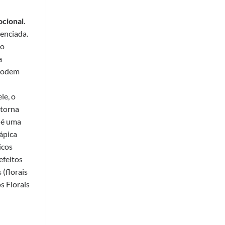
cional
.
venciada.
do
a
 podem
le, o
 torna
 é uma
ápica
icos
efeitos
(florais
 Florais